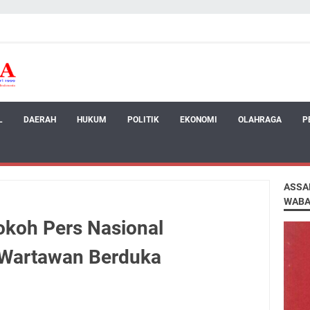
L
DAERAH
HUKUM
POLITIK
EKONOMI
OLAHRAGA
P
ASSA
WABA
koh Pers Nasional
 Wartawan Berduka