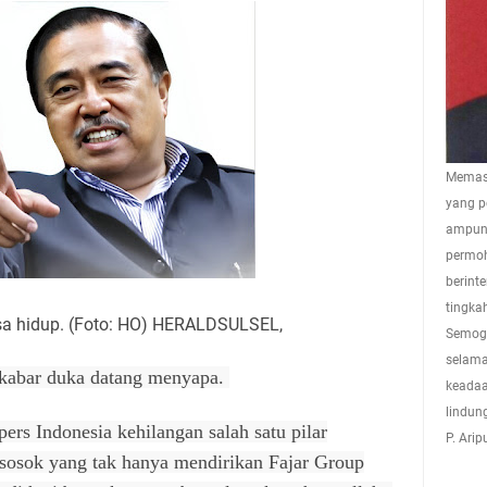
Memasu
yang p
ampuna
permoh
berint
tingkah
a hidup. (Foto: HO) HERALDSULSEL,
Semoga
selama
 kabar duka datang menyapa.
keadaa
lindun
pers Indonesia kehilangan salah satu pilar
P. Ari
osok yang tak hanya mendirikan Fajar Group