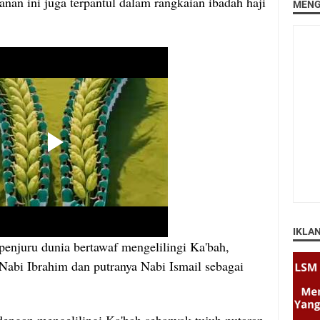
anan ini juga terpantul dalam rangkaian ibadah haji
MENG
IKLA
enjuru dunia bertawaf mengelilingi Ka'bah,
Nabi Ibrahim dan putranya Nabi Ismail sebagai
engan mengelilingi Ka'bah sebanyak tujuh putaran