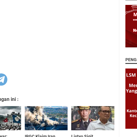
PENG
an ini :
war:
IRGC Klaim Iran
Listyo Sigit