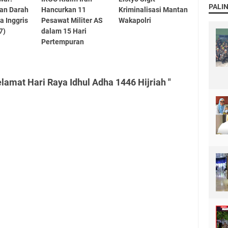
PALI
an Darah
Hancurkan 11
Kriminalisasi Mantan
a Inggris
Pesawat Militer AS
Wakapolri
7)
dalam 15 Hari
Pertempuran
lamat Hari Raya Idhul Adha 1446 Hijriah "