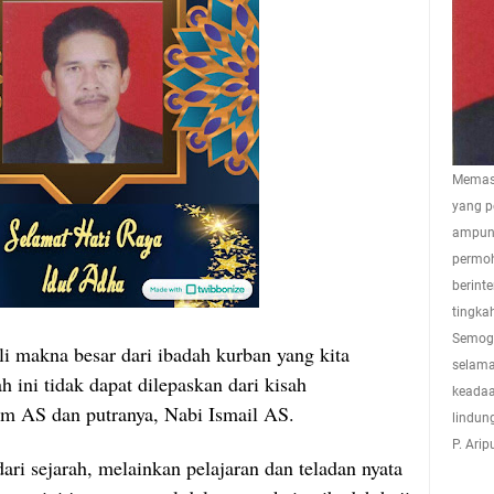
Memasu
yang p
ampuna
permoh
berint
tingkah
Semoga
i makna besar dari ibadah kurban yang kita
selama
h ini tidak dapat dilepaskan dari kisah
keadaa
im AS dan putranya, Nabi Ismail AS.
lindun
P. Ari
ari sejarah, melainkan pelajaran dan teladan nyata