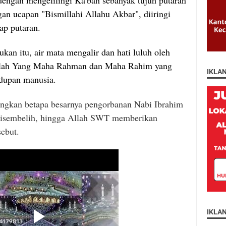
an ucapan "Bismillahi Allahu Akbar", diiringi
ap putaran.
an itu, air mata mengalir dan hati luluh oleh
h-lah Yang Maha Rahman dan Maha Rahim yang
IKLA
idupan manusia.
ngkan betapa besarnya pengorbanan Nabi Ibrahim
disembelih, hingga Allah SWT memberikan
sebut.
IKLA