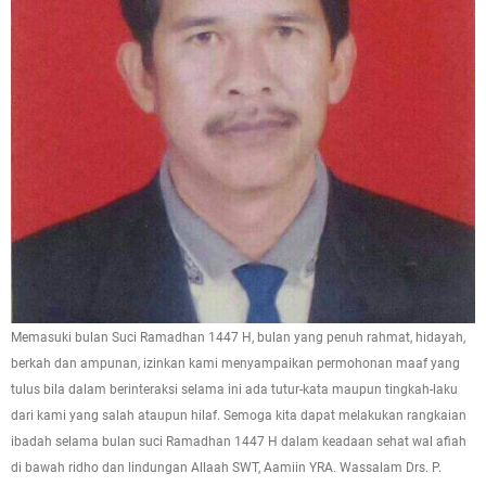
Memasuki bulan Suci Ramadhan 1447 H, bulan yang penuh rahmat, hidayah,
berkah dan ampunan, izinkan kami menyampaikan permohonan maaf yang
tulus bila dalam berinteraksi selama ini ada tutur-kata maupun tingkah-laku
dari kami yang salah ataupun hilaf. Semoga kita dapat melakukan rangkaian
ibadah selama bulan suci Ramadhan 1447 H dalam keadaan sehat wal afiah
di bawah ridho dan lindungan Allaah SWT, Aamiin YRA. Wassalam Drs. P.