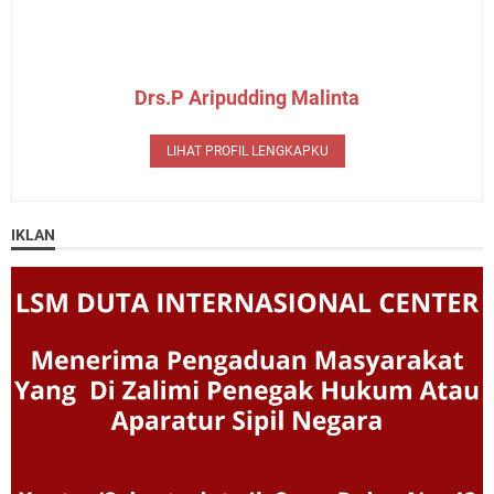
Drs.P Aripudding Malinta
LIHAT PROFIL LENGKAPKU
IKLAN