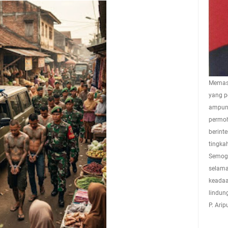
Memasu
yang p
ampuna
permoh
berint
tingkah
Semoga
selama
keadaa
lindun
P. Ari