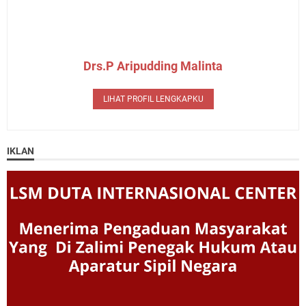
Drs.P Aripudding Malinta
LIHAT PROFIL LENGKAPKU
IKLAN