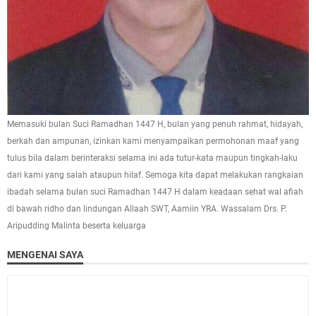
Memasuki bulan Suci Ramadhan 1447 H, bulan yang penuh rahmat, hidayah,
berkah dan ampunan, izinkan kami menyampaikan permohonan maaf yang
tulus bila dalam berinteraksi selama ini ada tutur-kata maupun tingkah-laku
dari kami yang salah ataupun hilaf. Semoga kita dapat melakukan rangkaian
ibadah selama bulan suci Ramadhan 1447 H dalam keadaan sehat wal afiah
di bawah ridho dan lindungan Allaah SWT, Aamiin YRA. Wassalam Drs. P.
Aripudding Malinta beserta keluarga
MENGENAI SAYA