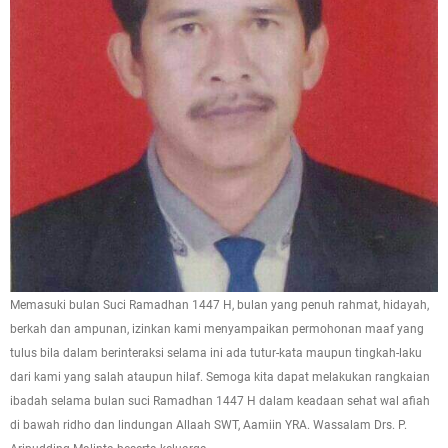
Memasuki bulan Suci Ramadhan 1447 H, bulan yang penuh rahmat, hidayah,
berkah dan ampunan, izinkan kami menyampaikan permohonan maaf yang
tulus bila dalam berinteraksi selama ini ada tutur-kata maupun tingkah-laku
dari kami yang salah ataupun hilaf. Semoga kita dapat melakukan rangkaian
ibadah selama bulan suci Ramadhan 1447 H dalam keadaan sehat wal afiah
di bawah ridho dan lindungan Allaah SWT, Aamiin YRA. Wassalam Drs. P.