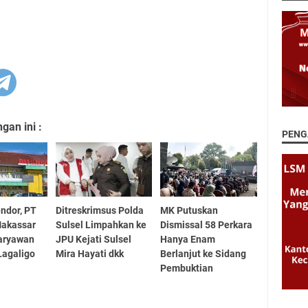
an ini :
PENG
ndor, PT
Ditreskrimsus Polda
MK Putuskan
Makassar
Sulsel Limpahkan ke
Dismissal 58 Perkara
Karyawan
JPU Kejati Sulsel
Hanya Enam
Lagaligo
Mira Hayati dkk
Berlanjut ke Sidang
Pembuktian