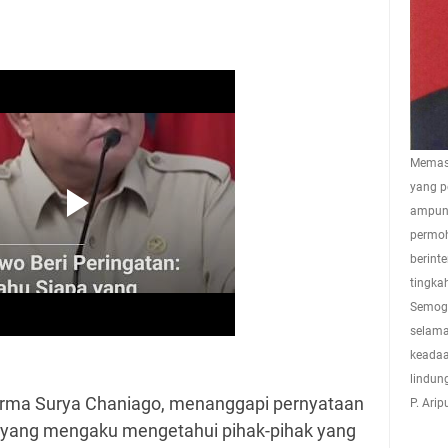
Memasu
yang p
ampuna
permoh
berint
tingkah
Semoga
selama
keadaa
lindun
Irma Surya Chaniago, menanggapi pernyataan
P. Ari
 yang mengaku mengetahui pihak-pihak yang