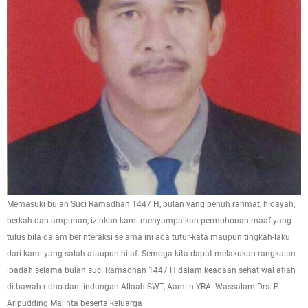
Memasuki bulan Suci Ramadhan 1447 H, bulan yang penuh rahmat, hidayah,
berkah dan ampunan, izinkan kami menyampaikan permohonan maaf yang
tulus bila dalam berinteraksi selama ini ada tutur-kata maupun tingkah-laku
dari kami yang salah ataupun hilaf. Semoga kita dapat melakukan rangkaian
ibadah selama bulan suci Ramadhan 1447 H dalam keadaan sehat wal afiah
di bawah ridho dan lindungan Allaah SWT, Aamiin YRA. Wassalam Drs. P.
Aripudding Malinta beserta keluarga