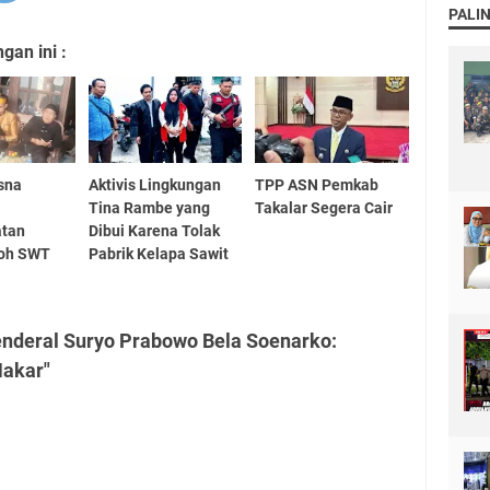
PALI
an ini :
sna
Aktivis Lingkungan
TPP ASN Pemkab
Tina Rambe yang
Takalar Segera Cair
tan
Dibui Karena Tolak
loh SWT
Pabrik Kelapa Sawit
enderal Suryo Prabowo Bela Soenarko:
akar"