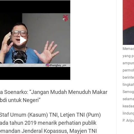
Memasu
yang p
ampuna
permoh
berint
tingkah
ela Soenarko: “Jangan Mudah Menuduh Makar
Semoga
bdi untuk Negeri”
selama
keadaa
lindun
Staf Umum (Kasum) TNI, Letjen TNI (Purn)
P. Ari
da tahun 2019 menarik perhatian publik
mandan Jenderal Kopassus, Mayjen TNI