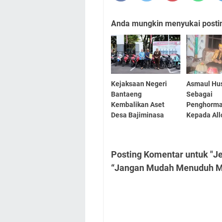
Anda mungkin menyukai posting
Kejaksaan Negeri
Asmaul Hu
Bantaeng
Sebagai
Kembalikan Aset
Penghorma
Desa Bajiminasa
Kepada Al
Posting Komentar untuk "J
“Jangan Mudah Menuduh M