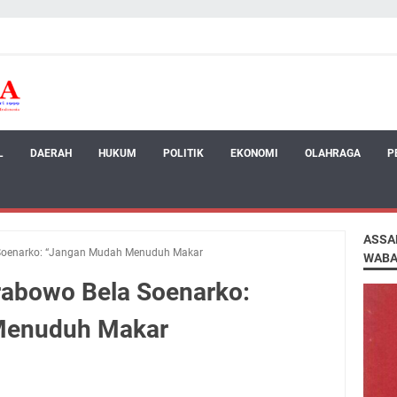
L
DAERAH
HUKUM
POLITIK
EKONOMI
OLAHRAGA
P
ASSA
 Soenarko: “Jangan Mudah Menuduh Makar
WABA
rabowo Bela Soenarko:
Menuduh Makar