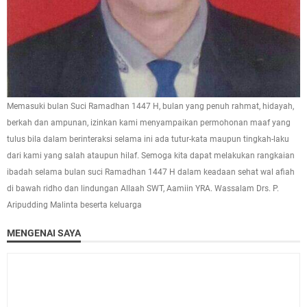
Memasuki bulan Suci Ramadhan 1447 H, bulan yang penuh rahmat, hidayah,
berkah dan ampunan, izinkan kami menyampaikan permohonan maaf yang
tulus bila dalam berinteraksi selama ini ada tutur-kata maupun tingkah-laku
dari kami yang salah ataupun hilaf. Semoga kita dapat melakukan rangkaian
ibadah selama bulan suci Ramadhan 1447 H dalam keadaan sehat wal afiah
di bawah ridho dan lindungan Allaah SWT, Aamiin YRA. Wassalam Drs. P.
Aripudding Malinta beserta keluarga
MENGENAI SAYA