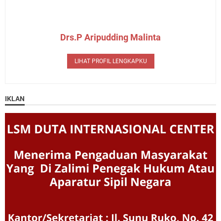
Drs.P Aripudding Malinta
LIHAT PROFIL LENGKAPKU
IKLAN