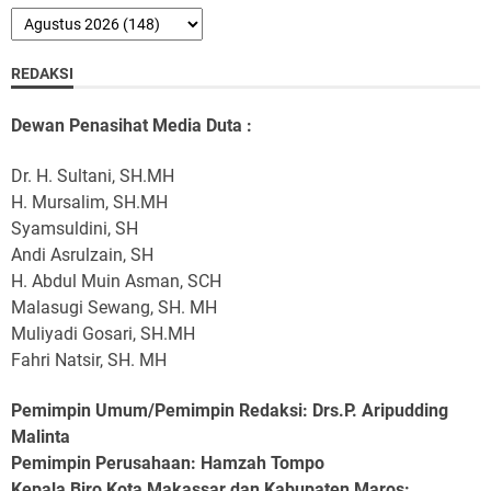
REDAKSI
Dewan Penasihat Media Duta :
Dr. H. Sultani, SH.MH
H. Mursalim, SH.MH
Syamsuldini, SH
Andi Asrulzain, SH
H. Abdul Muin Asman, SCH
Malasugi Sewang, SH. MH
Muliyadi Gosari, SH.MH
Fahri Natsir, SH. MH
Pemimpin Umum/Pemimpin Redaksi: Drs.P. Aripudding
Malinta
Pemimpin Perusahaan
: Hamzah Tompo
Kepala Biro Kota Makassar dan Kabupaten Maros
: