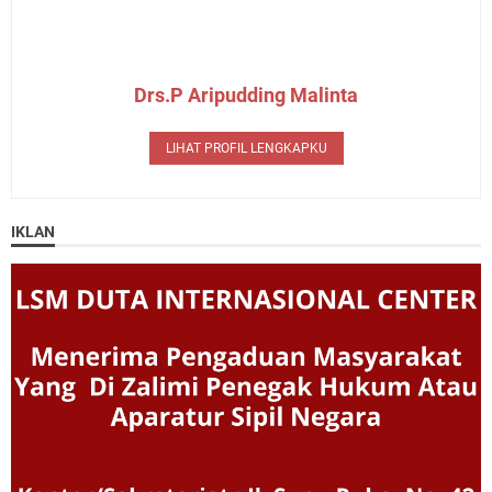
Drs.P Aripudding Malinta
LIHAT PROFIL LENGKAPKU
IKLAN