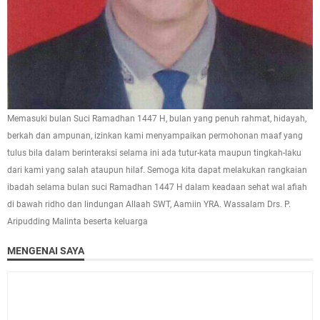
Memasuki bulan Suci Ramadhan 1447 H, bulan yang penuh rahmat, hidayah,
berkah dan ampunan, izinkan kami menyampaikan permohonan maaf yang
tulus bila dalam berinteraksi selama ini ada tutur-kata maupun tingkah-laku
dari kami yang salah ataupun hilaf. Semoga kita dapat melakukan rangkaian
ibadah selama bulan suci Ramadhan 1447 H dalam keadaan sehat wal afiah
di bawah ridho dan lindungan Allaah SWT, Aamiin YRA. Wassalam Drs. P.
Aripudding Malinta beserta keluarga
MENGENAI SAYA