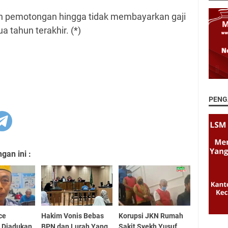
 pemotongan hingga tidak membayarkan gaji
 tahun terakhir. (*)
PENG
an ini :
ce
Hakim Vonis Bebas
Korupsi JKN Rumah
 Diadukan
BPN dan Lurah Yang
Sakit Syekh Yusuf