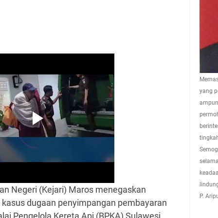
Memasu
yang p
ampuna
permoh
berint
tingkah
Semoga
selama
keadaa
lindun
an Negeri (Kejari) Maros menegaskan
P. Ari
m kasus dugaan penyimpangan pembayaran
Balai Pengelola Kereta Api (BPKA) Sulawesi