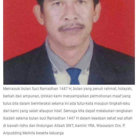
Memasuki bulan Suci Ramadhan 1447 H, bulan yang penuh rahmat, hidayah,
berkah dan ampunan, izinkan kami menyampaikan permohonan maaf yang
tulus bila dalam berinteraksi selama ini ada tutur-kata maupun tingkah-laku
dari kami yang salah ataupun hilaf. Semoga kita dapat melakukan rangkaian
ibadah selama bulan suci Ramadhan 1447 H dalam keadaan sehat wal afiah
di bawah ridho dan lindungan Allaah SWT, Aamiin YRA. Wassalam Drs. P.
Aripudding Malinta beserta keluarga