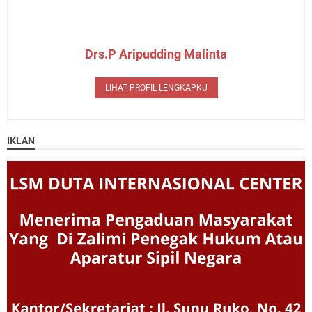
Drs.P Aripudding Malinta
LIHAT PROFIL LENGKAPKU
IKLAN