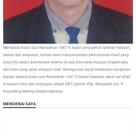
Memasuki bulan Suci Ramadhan 1447 H, bulan yang penuh rahmat, hidayah,
berkah dan ampunan, izinkan kami menyampaikan permohonan maaf yang
tulus bila dalam berinteraksi selama ini ada tutur-kata maupun tingkah-laku
dari kami yang salah ataupun hilaf. Semoga kita dapat melakukan rangkaian
ibadah selama bulan suci Ramadhan 1447 H dalam keadaan sehat wal afiah
di bawah ridho dan lindungan Allaah SWT, Aamiin YRA. Wassalam Drs. P.
Aripudding Malinta beserta keluarga
MENGENAI SAYA