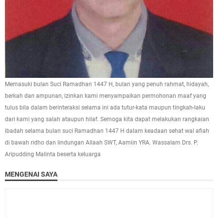
Memasuki bulan Suci Ramadhan 1447 H, bulan yang penuh rahmat, hidayah,
berkah dan ampunan, izinkan kami menyampaikan permohonan maaf yang
tulus bila dalam berinteraksi selama ini ada tutur-kata maupun tingkah-laku
dari kami yang salah ataupun hilaf. Semoga kita dapat melakukan rangkaian
ibadah selama bulan suci Ramadhan 1447 H dalam keadaan sehat wal afiah
di bawah ridho dan lindungan Allaah SWT, Aamiin YRA. Wassalam Drs. P.
Aripudding Malinta beserta keluarga
MENGENAI SAYA