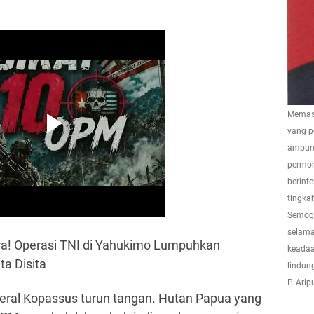
Memasu
yang p
ampuna
permoh
berint
tingkah
Semoga
selama
! Operasi TNI di Yahukimo Lumpuhkan
keadaa
ta Disita
lindun
P. Ari
nderal Kopassus turun tangan. Hutan Papua yang