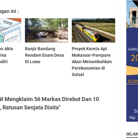
an ini :
an Akta
Banjir Bandang
Proyek Kereta Api
Bisa
Rendam Enam Desa
Makassar-Parepare
diri
Di Luwu
Akan Menumbuhkan
Perekonomian di
Sulsel
NI Mengklaim 56 Markas Direbut Dan 10
Ratusan Senjata Disita"
IKLA