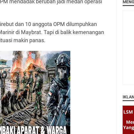
ya OPM mendadak berubah jadi medan operasi
MENG
irebut dan 10 anggota OPM dilumpuhkan
arinir di Maybrat. Tapi di balik kemenangan
 situasi makin panas.
IKLA