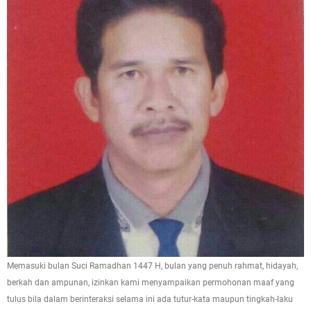
Memasuki bulan Suci Ramadhan 1447 H, bulan yang penuh rahmat, hidayah,
berkah dan ampunan, izinkan kami menyampaikan permohonan maaf yang
tulus bila dalam berinteraksi selama ini ada tutur-kata maupun tingkah-laku