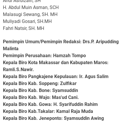
Andi Asrulzain, SH
H. Abdul Muin Asman, SCH
Malasugi Sewang, SH. MH
Muliyadi Gosari, SH.MH
Fahri Natsir, SH. MH
Pemimpin Umum/Pemimpin Redaksi: Drs.P. Aripudding
Malinta
Pemimpin Perusahaan
: Hamzah Tompo
Kepala Biro Kota Makassar dan Kabupaten Maros
:
Ramli.S.Nawir.
Kepala Biro Pangkajene Kepulauan
: Ir. Agus Salim
Kepala Biro Kab. Soppeng
: Zulfikar
Kepala Biro Kab. Bone
: Syamsuddin
Kepala Biro Kab. Wajo
: Mas'ud Cani.
Kepala Biro Kab. Gowa
: H. Syarifuddin Rahim
Kepala Biro Kab.Takalar
: Kamal Raja Muda
Kepala Biro Kab. Jeneponto
: Syamsuddin Awing