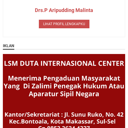
Drs.P Aripudding Malinta
LIHAT PROFIL LENGKAPKU
IKLAN