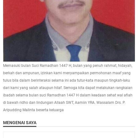
Memasuki bulan Suci Ramadhan 1447 H, bulan yang penuh rahmat, hidayah,
berkah dan ampunan, izinkan kami menyampaikan permohonan maaf yang
tulus bila dalam berinteraksi selama ini ada tutur-kata maupun tingkah-laku
dari kami yang salah ataupun hilaf. Semoga kita dapat melakukan rangkaian
ibadah selama bulan suci Ramadhan 1447 H dalam keadaan sehat wal afiah
di bawah ridho dan lindungan Allaah SWT, Aamiin YRA. Wassalam Drs. P.
Aripudding Malinta beserta keluarga
MENGENAI SAYA