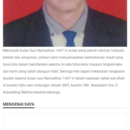
Memasuki bulan Suci Ramadhan 1447 H, bulan yang penuh rahmat, hidayah,
berkah dan ampunan, izinkan kami menyampaikan permohonan maaf yang
tulus bila dalam berinteraksi selama ini ada tutur-kata maupun tingkah-laku
dari kami yang salah ataupun hilaf. Semoga kita dapat melakukan rangkaian
ibadah selama bulan suci Ramadhan 1447 H dalam keadaan sehat wal afiah
di bawah ridho dan lindungan Allaah SWT, Aamiin YRA. Wassalam Drs. P.
Aripudding Malinta beserta keluarga
MENGENAI SAYA