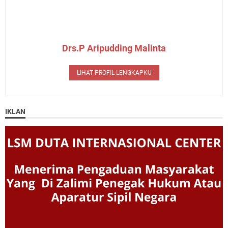
Drs.P Aripudding Malinta
LIHAT PROFIL LENGKAPKU
IKLAN