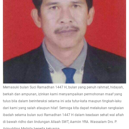
Memasuki bulan Suci Ramadhan 1447 H, bulan yang penuh rahmat, hidayah,
berkah dan ampunan, izinkan kami menyampaikan permohonan maaf yang
tulus bila dalam berinteraksi selama ini ada tutur-kata maupun tingkah-laku
dari kami yang salah ataupun hilaf. Semoga kita dapat melakukan rangkaian
ibadah selama bulan suci Ramadhan 1447 H dalam keadaan sehat wal afiah
di bawah ridho dan lindungan Allaah SWT, Aamiin YRA. Wassalam Drs. P.
Aripudding Malinta beserta keluarga