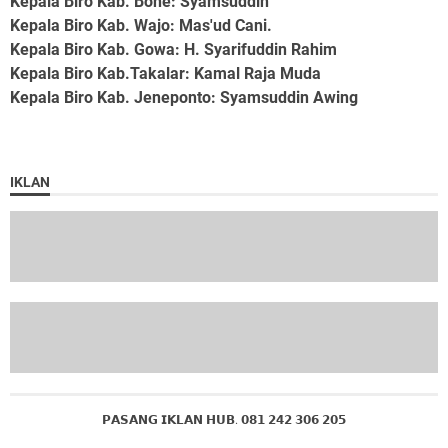
Kepala Biro Kab. Bone
: Syamsuddin
Kepala Biro Kab. Wajo
: Mas'ud Cani.
Kepala Biro Kab. Gowa
: H. Syarifuddin Rahim
Kepala Biro Kab.Takalar
: Kamal Raja Muda
Kepala Biro Kab. Jeneponto
: Syamsuddin Awing
IKLAN
𝗣𝗔𝗦𝗔𝗡𝗚 𝗜𝗞𝗟𝗔𝗡 𝗛𝗨𝗕. 𝟬𝟴𝟭 𝟮𝟰𝟮 𝟯𝟬𝟲 𝟮𝟬𝟱