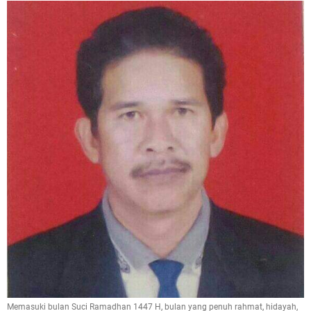
Memasuki bulan Suci Ramadhan 1447 H, bulan yang penuh rahmat, hidayah,