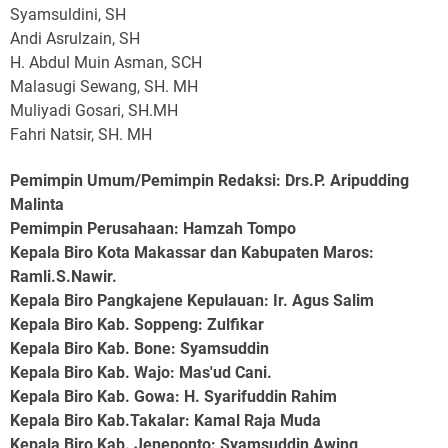
Syamsuldini, SH
Andi Asrulzain, SH
H. Abdul Muin Asman, SCH
Malasugi Sewang, SH. MH
Muliyadi Gosari, SH.MH
Fahri Natsir, SH. MH
Pemimpin Umum/Pemimpin Redaksi: Drs.P. Aripudding
Malinta
Pemimpin Perusahaan
: Hamzah Tompo
Kepala Biro Kota Makassar dan Kabupaten Maros
:
Ramli.S.Nawir.
Kepala Biro Pangkajene Kepulauan
: Ir. Agus Salim
Kepala Biro Kab. Soppeng
: Zulfikar
Kepala Biro Kab. Bone
: Syamsuddin
Kepala Biro Kab. Wajo
: Mas'ud Cani.
Kepala Biro Kab. Gowa
: H. Syarifuddin Rahim
Kepala Biro Kab.Takalar
: Kamal Raja Muda
Kepala Biro Kab. Jeneponto
: Syamsuddin Awing