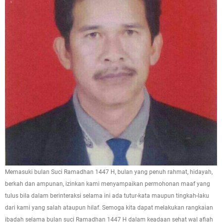
Memasuki bulan Suci Ramadhan 1447 H, bulan yang penuh rahmat, hidayah,
berkah dan ampunan, izinkan kami menyampaikan permohonan maaf yang
tulus bila dalam berinteraksi selama ini ada tutur-kata maupun tingkah-laku
dari kami yang salah ataupun hilaf. Semoga kita dapat melakukan rangkaian
ibadah selama bulan suci Ramadhan 1447 H dalam keadaan sehat wal afiah