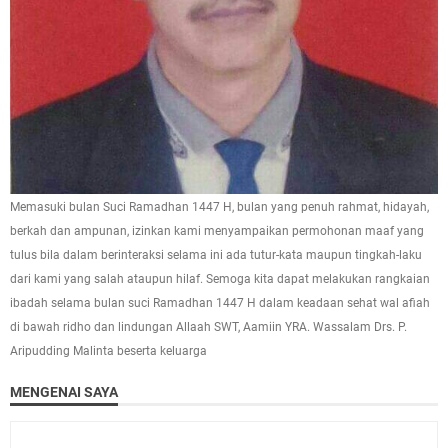
Memasuki bulan Suci Ramadhan 1447 H, bulan yang penuh rahmat, hidayah,
berkah dan ampunan, izinkan kami menyampaikan permohonan maaf yang
tulus bila dalam berinteraksi selama ini ada tutur-kata maupun tingkah-laku
dari kami yang salah ataupun hilaf. Semoga kita dapat melakukan rangkaian
ibadah selama bulan suci Ramadhan 1447 H dalam keadaan sehat wal afiah
di bawah ridho dan lindungan Allaah SWT, Aamiin YRA. Wassalam Drs. P.
Aripudding Malinta beserta keluarga
MENGENAI SAYA