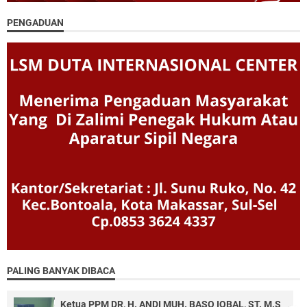
PENGADUAN
PALING BANYAK DIBACA
Ketua PPM DR, H. ANDI MUH. BASO IQBAL, ST. M.S