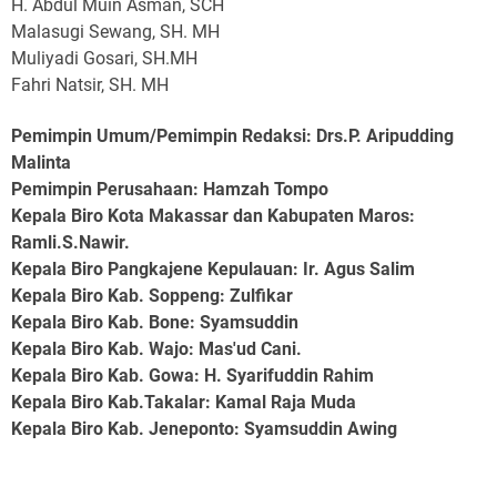
H. Abdul Muin Asman, SCH
Malasugi Sewang, SH. MH
Muliyadi Gosari, SH.MH
Fahri Natsir, SH. MH
Pemimpin Umum/Pemimpin Redaksi: Drs.P. Aripudding
Malinta
Pemimpin Perusahaan
: Hamzah Tompo
Kepala Biro Kota Makassar dan Kabupaten Maros
:
Ramli.S.Nawir.
Kepala Biro Pangkajene Kepulauan
: Ir. Agus Salim
Kepala Biro Kab. Soppeng
: Zulfikar
Kepala Biro Kab. Bone
: Syamsuddin
Kepala Biro Kab. Wajo
: Mas'ud Cani.
Kepala Biro Kab. Gowa
: H. Syarifuddin Rahim
Kepala Biro Kab.Takalar
: Kamal Raja Muda
Kepala Biro Kab. Jeneponto
: Syamsuddin Awing