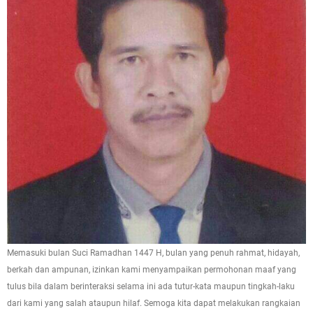
Memasuki bulan Suci Ramadhan 1447 H, bulan yang penuh rahmat, hidayah,
berkah dan ampunan, izinkan kami menyampaikan permohonan maaf yang
tulus bila dalam berinteraksi selama ini ada tutur-kata maupun tingkah-laku
dari kami yang salah ataupun hilaf. Semoga kita dapat melakukan rangkaian