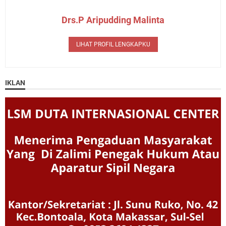
Drs.P Aripudding Malinta
LIHAT PROFIL LENGKAPKU
IKLAN