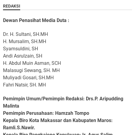
REDAKSI
Dewan Penasihat Media Duta :
Dr. H. Sultani, SH.MH
H. Mursalim, SH.MH
Syamsuldini, SH
Andi Asrulzain, SH
H. Abdul Muin Asman, SCH
Malasugi Sewang, SH. MH
Muliyadi Gosari, SH.MH
Fahri Natsir, SH. MH
Pemimpin Umum/Pemimpin Redaksi: Drs.P. Aripudding
Malinta
Pemimpin Perusahaan
: Hamzah Tompo
Kepala Biro Kota Makassar dan Kabupaten Maros
:
Ramli.S.Nawir.
Kepala Biro Pangkajene Kepulauan
: Ir. Agus Salim