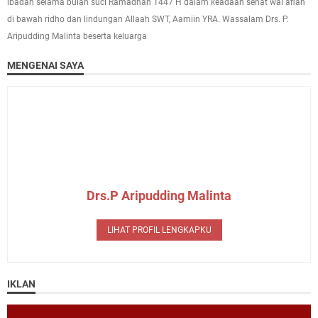
ibadah selama bulan suci Ramadhan 1447 H dalam keadaan sehat wal afiah
di bawah ridho dan lindungan Allaah SWT, Aamiin YRA. Wassalam Drs. P.
Aripudding Malinta beserta keluarga
MENGENAI SAYA
Drs.P Aripudding Malinta
LIHAT PROFIL LENGKAPKU
IKLAN