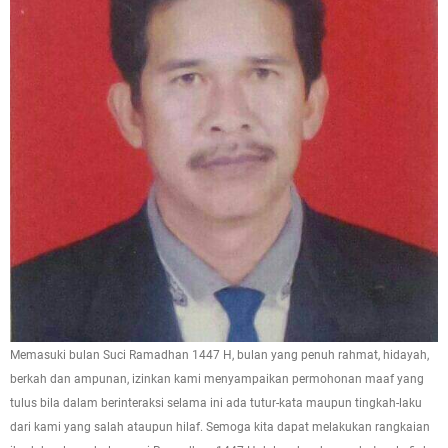
Memasuki bulan Suci Ramadhan 1447 H, bulan yang penuh rahmat, hidayah,
berkah dan ampunan, izinkan kami menyampaikan permohonan maaf yang
tulus bila dalam berinteraksi selama ini ada tutur-kata maupun tingkah-laku
dari kami yang salah ataupun hilaf. Semoga kita dapat melakukan rangkaian