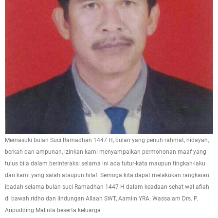
Memasuki bulan Suci Ramadhan 1447 H, bulan yang penuh rahmat, hidayah,
berkah dan ampunan, izinkan kami menyampaikan permohonan maaf yang
tulus bila dalam berinteraksi selama ini ada tutur-kata maupun tingkah-laku
dari kami yang salah ataupun hilaf. Semoga kita dapat melakukan rangkaian
ibadah selama bulan suci Ramadhan 1447 H dalam keadaan sehat wal afiah
di bawah ridho dan lindungan Allaah SWT, Aamiin YRA. Wassalam Drs. P.
Aripudding Malinta beserta keluarga