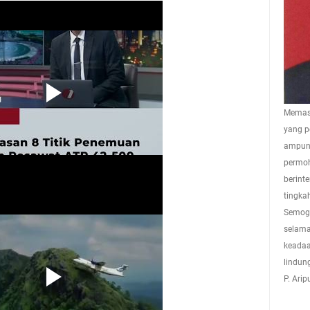
Memasu
yang p
ampuna
permoh
berint
tingkah
Semoga
selama
keadaa
lindun
P. Ari