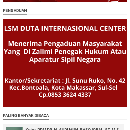
PENGADUAN
PALING BANYAK DIBACA
Ketua PPM DR, H. ANDI MUH. BASO IQBAL, ST. M.S