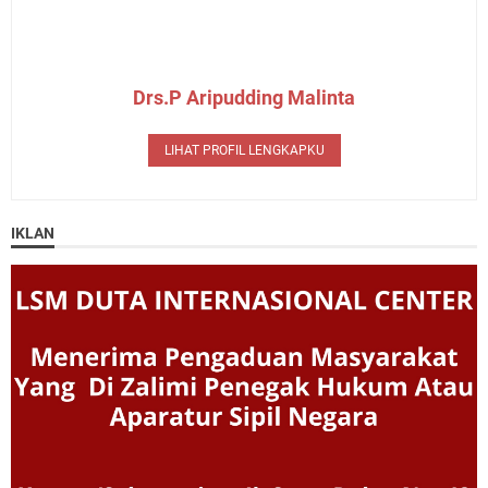
Drs.P Aripudding Malinta
LIHAT PROFIL LENGKAPKU
IKLAN