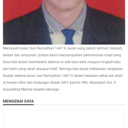
Memasuki bulan Suci Ramadhan 1447 H, bulan yang penuh rahmat, hidayah,
berkah dan ampunan, izinkan kami menyampaikan permohonan maaf yang
tulus bila dalam berinteraksi selama ini ada tutur-kata maupun tingkah-laku
dari kami yang salah ataupun hilaf. Semoga kita dapat melakukan rangkaian
ibadah selama bulan suci Ramadhan 1447 H dalam keadaan sehat wal afiah
di bawah ridho dan lindungan Allaah SWT, Aamiin YRA. Wassalam Drs. P.
Aripudding Malinta beserta keluarga
MENGENAI SAYA