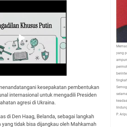
Memasu
yang p
ampuna
permoh
berint
tingkah
 menandatangani kesepakatan pembentukan
Semoga
unal internasional untuk mengadili Presiden
selama
keadaa
jahatan agresi di Ukraina.
lindun
P. Ari
kas di Den Haag, Belanda, sebagai langkah
 yang tidak bisa dijangkau oleh Mahkamah