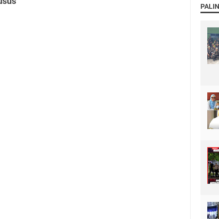
usus"
PALI