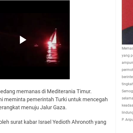
Memasu
yang p
ampuna
permoh
berint
tingkah
 sedang memanas di Mediterania Timur.
Semoga
smi meminta pemerintah Turki untuk mencegah
selama
keadaa
berangkat menuju Jalur Gaza.
lindun
P. Ari
oleh surat kabar Israel Yedioth Ahronoth yang