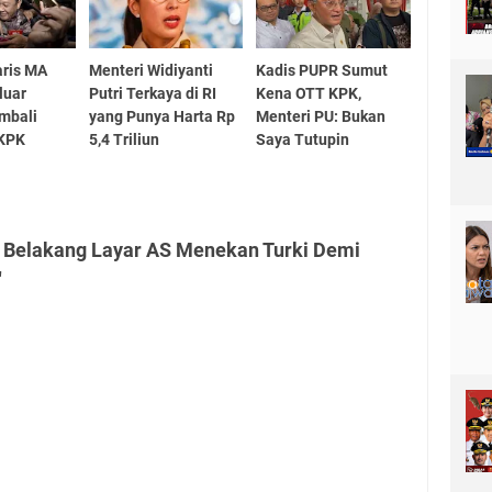
aris MA
Menteri Widiyanti
Kadis PUPR Sumut
luar
Putri Terkaya di RI
Kena OTT KPK,
mbali
yang Punya Harta Rp
Menteri PU: Bukan
 KPK
5,4 Triliun
Saya Tutupin
i Belakang Layar AS Menekan Turki Demi
"