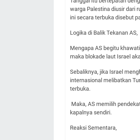
T
anggal itu bertepatan den
warga Palestina diusir dar
ini secara terbuka disebut
Logika di Balik Tekanan AS,
Mengapa AS begitu khawatir? 
maka blokade laut Israel aka
Sebaliknya, jika Israel meng
internasional melibatkan Tu
terbuka.
Maka, AS memilih pendekata
kapalnya sendiri.
Reaksi Sementara,