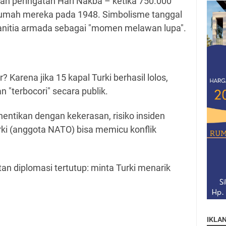
gan peringatan Hari Nakba – ketika 750.000
i rumah mereka pada 1948. Simbolisme tanggal
 panitia armada sebagai "momen melawan lupa".
Karena jika 15 kapal Turki berhasil lolos,
n "terbocori" secara publik.
hentikan dengan kekerasan, risiko insiden
rki (anggota NATO) bisa memicu konflik
n diplomasi tertutup: minta Turki menarik
IKLA