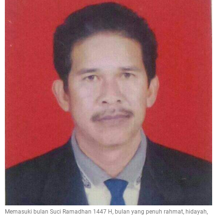
Memasuki bulan Suci Ramadhan 1447 H, bulan yang penuh rahmat, hidayah,