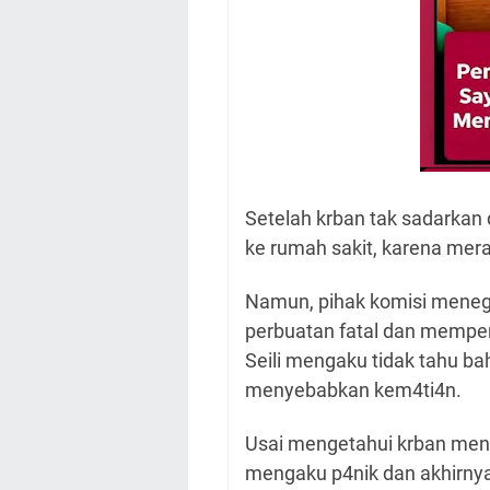
Setelah krban tak sadarkan 
ke rumah sakit, karena mer
Namun, pihak komisi mene
perbuatan fatal dan mempe
Seili mengaku tidak tahu ba
menyebabkan kem4ti4n.
Usai mengetahui krban menin
mengaku p4nik dan akhirny