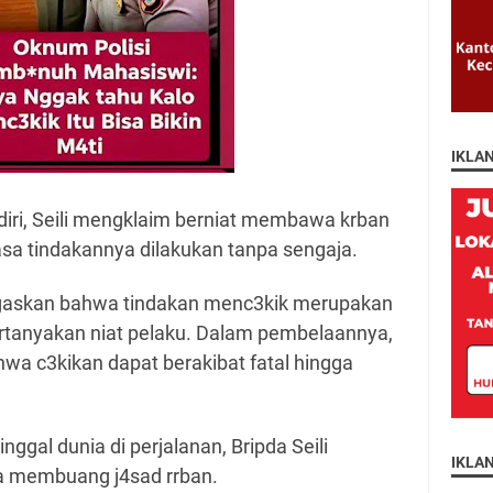
IKLA
diri, Seili mengklaim berniat membawa krban
asa tindakannya dilakukan tanpa sengaja.
gaskan bahwa tindakan menc3kik merupakan
rtanyakan niat pelaku. Dalam pembelaannya,
hwa c3kikan dapat berakibat fatal hingga
ggal dunia di perjalanan, Bripda Seili
IKLA
a membuang j4sad rrban.