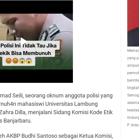
Memasu
yang p
ampuna
permoh
berint
tingkah
ad Seili, seorang oknum anggota polisi yang
Semoga
b*nuh4n mahasiswi Universitas Lambung
selama
keadaa
hra Dilla, menjalani Sidang Komisi Kode Etik
lindun
s Banjarbaru.
P. Ari
leh AKBP Budhi Santoso sebagai Ketua Komisi,