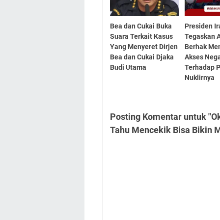
Bea dan Cukai Buka
Presiden I
Suara Terkait Kasus
Tegaskan 
Yang Menyeret Dirjen
Berhak Me
Bea dan Cukai Djaka
Akses Neg
Budi Utama
Terhadap 
Nuklirnya
Posting Komentar untuk "
Tahu Mencekik Bisa Bikin M