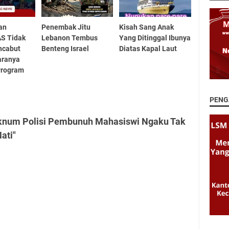
ran
Penembak Jitu
Kisah Sang Anak
AS Tidak
Lebanon Tembus
Yang Ditinggal Ibunya
ncabut
Benteng Israel
Diatas Kapal Laut
aranya
Program
PENG
Oknum Polisi Pembunuh Mahasiswi Ngaku Tak
ati"