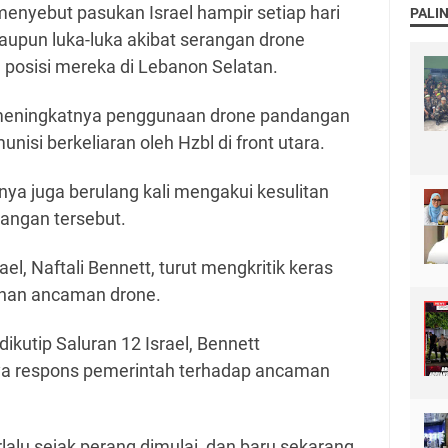
 menyebut pasukan Israel hampir setiap hari
PALI
upun luka-luka akibat serangan drone
 posisi mereka di Lebanon Selatan.
gah meningkatnya penggunaan drone pandangan
isi berkeliaran oleh Hzbl di front utara.
nya juga berulang kali mengakui kesulitan
angan tersebut.
l, Naftali Bennett, turut mengkritik keras
anan ancaman drone.
kutip Saluran 12 Israel, Bennett
 respons pemerintah terhadap ancaman
rlalu sejak perang dimulai, dan baru sekarang