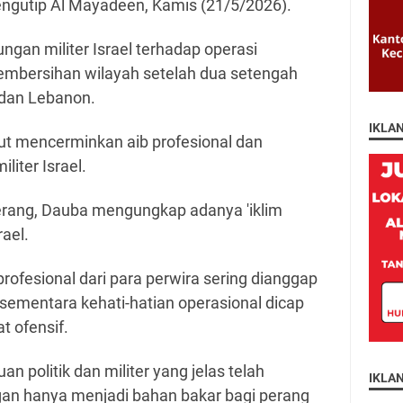
mengutip Al Mayadeen, Kamis (21/5/2026).
ngan militer Israel terhadap operasi
mbersihan wilayah setelah dua setengah
 dan Lebanon.
IKLA
but mencerminkan aib profesional dan
liter Israel.
perang, Dauba mengungkap adanya 'iklim
srael.
ofesional dari para perwira sering dianggap
sementara kehati-hatian operasional dicap
t ofensif.
an politik dan militer yang jelas telah
IKLA
an hanya menjadi bahan bakar bagi perang