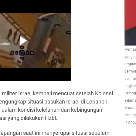
Memasu
yang p
ampuna
permoh
berint
tingkah
i militer Israel kembali mencuat setelah Kolonel
Semoga
gungkap situasi pasukan Israel di Lebanon
selama
keadaa
a dalam kondisi kelelahan dan kebingungan
lindun
asi yang dilakukan Hzbl.
P. Ari
lapangan saat ini menyerupai situasi sebelum