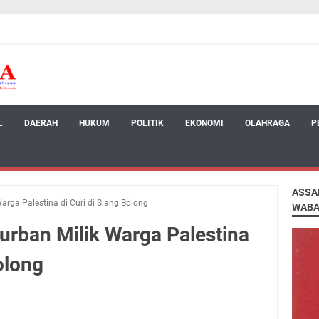
L
DAERAH
HUKUM
POLITIK
EKONOMI
OLAHRAGA
P
ASSA
rga Palestina di Curi di Siang Bolong
WABA
rban Milik Warga Palestina
olong