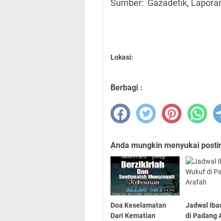
Sumber: Gazadetik, Lapora
Lokasi:
Berbagi :
Anda mungkin menyukai posting
Doa Keselamatan
Jadwal Iba
Dari Kematian
di Padang 