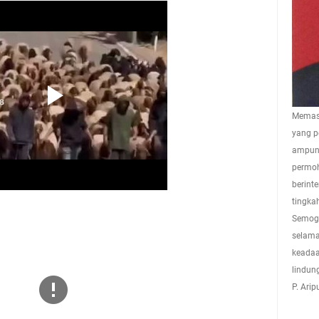
Memasu
yang p
ampuna
permoh
berint
tingkah
Semoga
selama
keadaa
lindun
P. Ari