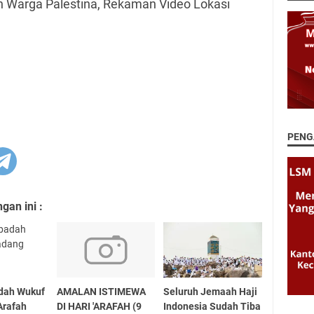
n Warga Palestina, Rekaman Video Lokasi
PENG
an ini :
dah Wukuf
AMALAN ISTIMEWA
Seluruh Jemaah Haji
Arafah
DI HARI 'ARAFAH (9
Indonesia Sudah Tiba