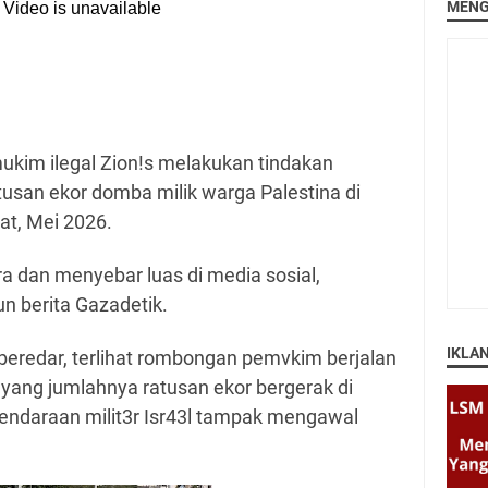
MENG
kim ilegal Zion!s melakukan tindakan
usan ekor domba milik warga Palestina di
at,
Mei 2026.
a dan menyebar luas di media sosial,
n berita Gazadetik.
IKLA
eredar, terlihat rombongan pemvkim berjalan
ang jumlahnya ratusan ekor bergerak di
endaraan milit3r Isr43l tampak mengawal