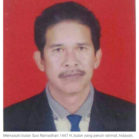
Memasuki bulan Suci Ramadhan 1447 H, bulan yang penuh rahmat, hidayah,