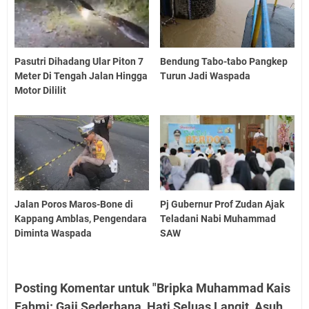
Pasutri Dihadang Ular Piton 7
Bendung Tabo-tabo Pangkep
Meter Di Tengah Jalan Hingga
Turun Jadi Waspada
Motor Dililit
Jalan Poros Maros-Bone di
Pj Gubernur Prof Zudan Ajak
Kappang Amblas, Pengendara
Teladani Nabi Muhammad
Diminta Waspada
SAW
Posting Komentar untuk "Bripka Muhammad Kais
Fahmi: Gaji Sederhana, Hati Seluas Langit, Asuh