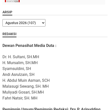
ARSIP
REDAKSI
Dewan Penasihat Media Duta :
Dr. H. Sultani, SH.MH
H. Mursalim, SH.MH
Syamsuldini, SH
Andi Asrulzain, SH
H. Abdul Muin Asman, SCH
Malasugi Sewang, SH. MH
Muliyadi Gosari, SH.MH
Fahri Natsir, SH. MH
Pemimpin Umum/Pemimpin Redaksi: Drs.P. Aripudding