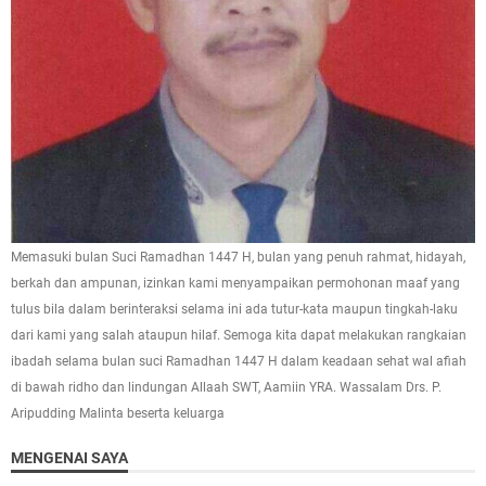
Memasuki bulan Suci Ramadhan 1447 H, bulan yang penuh rahmat, hidayah,
berkah dan ampunan, izinkan kami menyampaikan permohonan maaf yang
tulus bila dalam berinteraksi selama ini ada tutur-kata maupun tingkah-laku
dari kami yang salah ataupun hilaf. Semoga kita dapat melakukan rangkaian
ibadah selama bulan suci Ramadhan 1447 H dalam keadaan sehat wal afiah
di bawah ridho dan lindungan Allaah SWT, Aamiin YRA. Wassalam Drs. P.
Aripudding Malinta beserta keluarga
MENGENAI SAYA