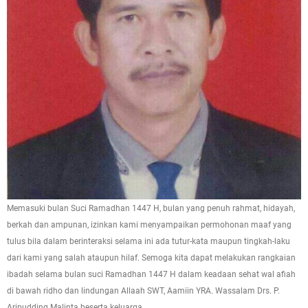
Memasuki bulan Suci Ramadhan 1447 H, bulan yang penuh rahmat, hidayah,
berkah dan ampunan, izinkan kami menyampaikan permohonan maaf yang
tulus bila dalam berinteraksi selama ini ada tutur-kata maupun tingkah-laku
dari kami yang salah ataupun hilaf. Semoga kita dapat melakukan rangkaian
ibadah selama bulan suci Ramadhan 1447 H dalam keadaan sehat wal afiah
di bawah ridho dan lindungan Allaah SWT, Aamiin YRA. Wassalam Drs. P.
Aripudding Malinta beserta keluarga