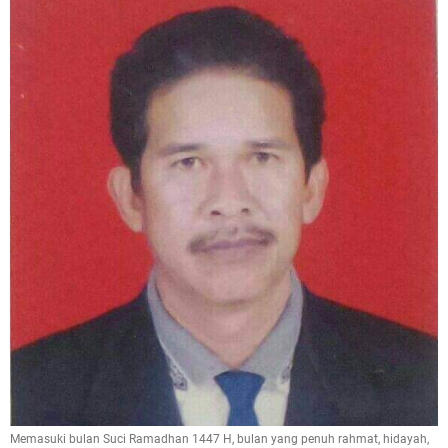
Memasuki bulan Suci Ramadhan 1447 H, bulan yang penuh rahmat, hidayah,