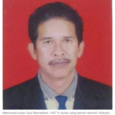
Memasuki bulan Suci Ramadhan 1447 H, bulan yang penuh rahmat, hidayah,