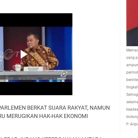
Memasu
yang p
ampuna
permoh
berint
tingkah
Semoga
selama
I PARLEMEN BERKAT SUARA RAKYAT, NAMUN
keadaa
TRU MERUGIKAN HAK-HAK EKONOMI
lindun
P. Ari