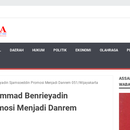
L
DAERAH
HUKUM
POLITIK
EKONOMI
OLAHRAGA
P
ASSA
eyadin Sjamsoeddin Promosi Menjadi Danrem 051/Wijayakarta
WABA
ammad Benrieyadin
mosi Menjadi Danrem