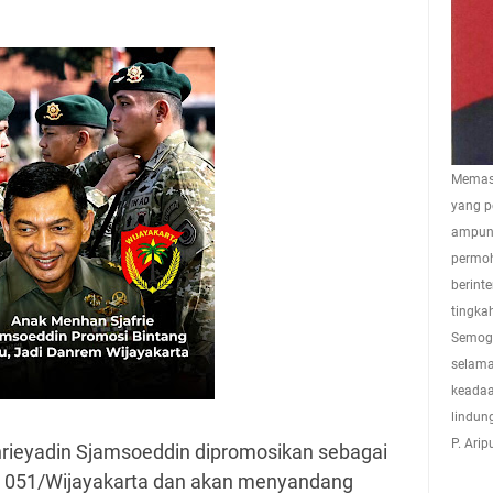
Memasu
yang p
ampuna
permoh
berint
tingkah
Semoga
selama
keadaa
lindun
P. Ari
rieyadin Sjamsoeddin dipromosikan sebagai
051/Wijayakarta dan akan menyandang