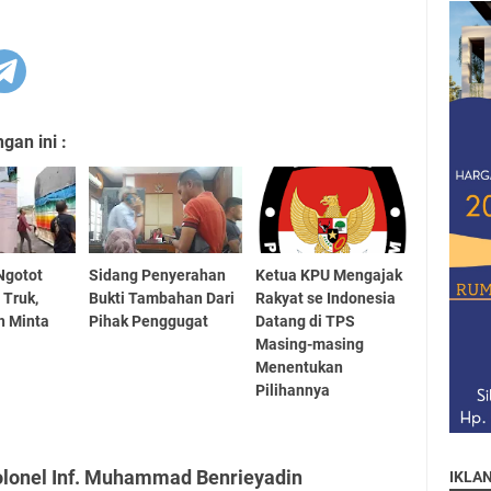
an ini :
Ngotot
Sidang Penyerahan
Ketua KPU Mengajak
 Truk,
Bukti Tambahan Dari
Rakyat se Indonesia
h Minta
Pihak Penggugat
Datang di TPS
Masing-masing
Menentukan
Pilihannya
olonel Inf. Muhammad Benrieyadin
IKLA