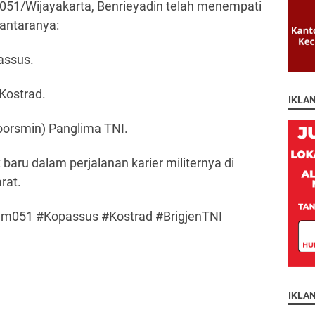
51/Wijayakarta, Benrieyadin telah menempati
 antaranya:
assus.
Kostrad.
IKLA
oorsmin) Panglima TNI.
baru dalam perjalanan karier militernya di
rat.
051 #Kopassus #Kostrad #BrigjenTNI
IKLA