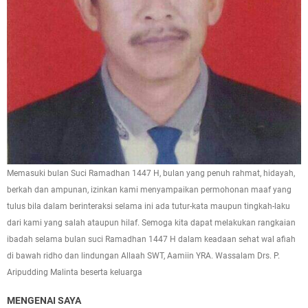
Memasuki bulan Suci Ramadhan 1447 H, bulan yang penuh rahmat, hidayah,
berkah dan ampunan, izinkan kami menyampaikan permohonan maaf yang
tulus bila dalam berinteraksi selama ini ada tutur-kata maupun tingkah-laku
dari kami yang salah ataupun hilaf. Semoga kita dapat melakukan rangkaian
ibadah selama bulan suci Ramadhan 1447 H dalam keadaan sehat wal afiah
di bawah ridho dan lindungan Allaah SWT, Aamiin YRA. Wassalam Drs. P.
Aripudding Malinta beserta keluarga
MENGENAI SAYA