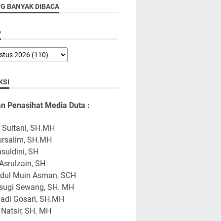
NG BANYAK DIBACA
P
KSI
n Penasihat Media Duta :
. Sultani, SH.MH
ursalim, SH.MH
suldini, SH
Asrulzain, SH
bdul Muin Asman, SCH
sugi Sewang, SH. MH
adi Gosari, SH.MH
 Natsir, SH. MH