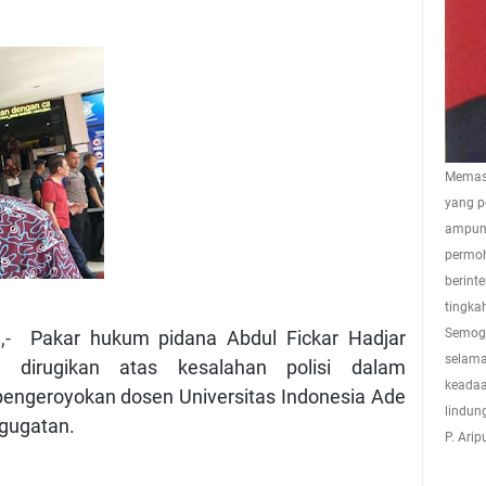
Memasu
yang p
ampuna
permoh
berint
tingkah
Semoga
e,-
Pakar hukum pidana Abdul Fickar Hadjar
selama
 dirugikan atas kesalahan polisi dalam
keadaa
ngeroyokan dosen Universitas Indonesia Ade
lindun
gugatan.
P. Ari