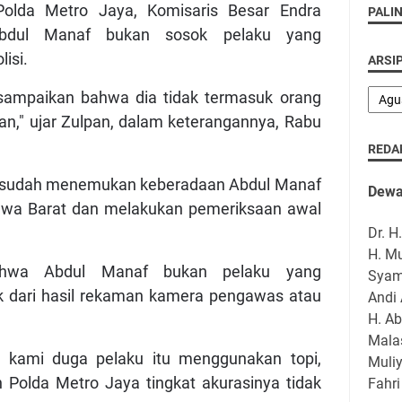
olda Metro Jaya, Komisaris Besar Endra
PALI
Abdul Manaf bukan sosok pelaku yang
lisi.
ARSI
sampaikan bahwa dia tidak termasuk orang
n," ujar Zulpan, dalam keterangannya, Rabu
REDA
k sudah menemukan keberadaan Abdul Manaf
Dewa
awa Barat dan melakukan pemeriksaan awal
Dr. H
H. M
bahwa Abdul Manaf bukan pelaku yang
Syam
dik dari hasil rekaman kamera pengawas atau
Andi 
H. A
Mala
g kami duga pelaku itu menggunakan topi,
Muliy
n Polda Metro Jaya tingkat akurasinya tidak
Fahri