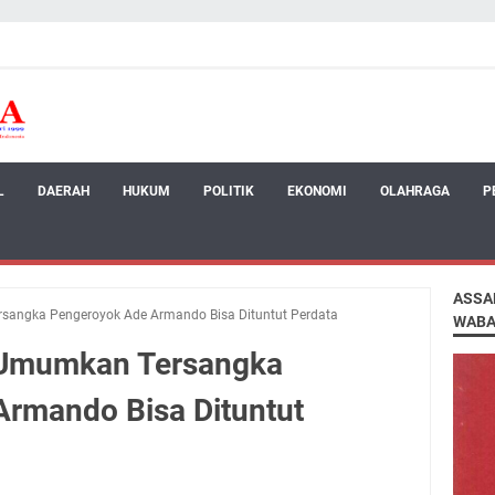
L
DAERAH
HUKUM
POLITIK
EKONOMI
OLAHRAGA
P
ASSA
sangka Pengeroyok Ade Armando Bisa Dituntut Perdata
WABA
i Umumkan Tersangka
rmando Bisa Dituntut