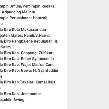
mpin Umum/Pemimpin Redaksi:
. Aripudding Malinta
mpin Perusahaan
: Hamzah
po
la Biro Kota Makassar dan
paten Maros
: Ramli.S.Nawir.
la Biro Pangkajene Kepulauan
: Ir.
 Salim
la Biro Kab. Soppeng
: Zulfikar
a Biro Kab. Bone
: Syamsuddin
a Biro Kab. Wajo
: Mas'ud Cani.
la Biro Kab. Gowa
: H. Syarifuddin
m
a Biro Kab.Takalar
: Kamal Raja
a
la Biro Kab. Jeneponto
:
suddin Awing