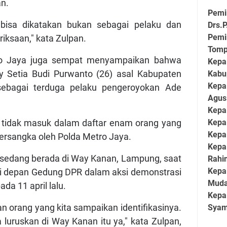
an.
Pemi
bisa dikatakan bukan sebagai pelaku dan
Drs.P
Pemi
iksaan," kata Zulpan.
Tom
ro Jaya juga sempat menyampaikan bahwa
Kepa
y Setia Budi Purwanto (26) asal Kabupaten
Kabu
Kepa
ebagai terduga pelaku pengeroyokan Ade
Agus
Kepa
 tidak masuk dalam daftar enam orang yang
Kepal
Kepal
tersangka oleh Polda Metro Jaya.
Kepa
 sedang berada di Way Kanan, Lampung, saat
Rahi
Kepal
i depan Gedung DPR dalam aksi demonstrasi
Mud
da 11 april lalu.
Kepa
n orang yang kita sampaikan identifikasinya.
Syam
 luruskan di Way Kanan itu ya," kata Zulpan,