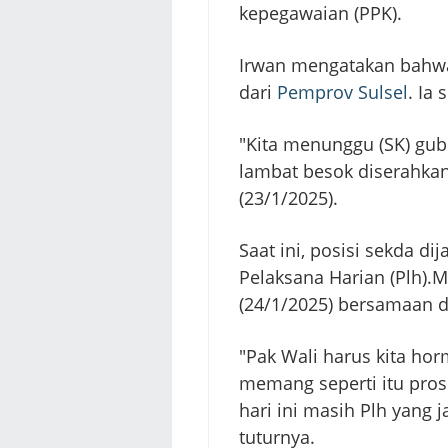
kepegawaian (PPK).
Irwan mengatakan bahwa
dari
Pemprov Sulsel
. Ia
"Kita menunggu (SK) gube
lambat besok diserahkan
(23/1/2025).
Saat ini, posisi sekda d
Pelaksana Harian (Plh).M
(24/1/2025) bersamaan d
"Pak Wali harus kita hor
memang seperti itu pro
hari ini masih Plh yang j
tuturnya.