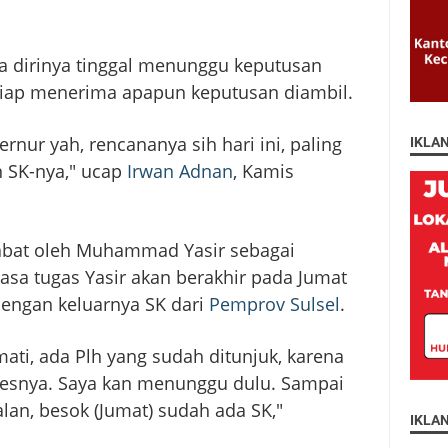
 dirinya tinggal menunggu keputusan
 siap menerima apapun keputusan diambil.
rnur yah, rencananya sih hari ini, paling
IKLA
 SK-nya," ucap
Irwan Adnan
, Kamis
ijabat oleh Muhammad Yasir sebagai
asa tugas Yasir akan berakhir pada Jumat
engan keluarnya SK dari
Pemprov Sulsel
.
mati, ada Plh yang sudah ditunjuk, karena
sesnya. Saya kan menunggu dulu. Sampai
alan, besok (Jumat) sudah ada SK,"
IKLA