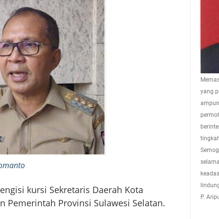
Memasu
yang p
ampuna
permoh
berint
tingkah
Semoga
selama
omanto
keadaa
lindun
ngisi kursi Sekretaris Daerah Kota
P. Ari
n Pemerintah Provinsi Sulawesi Selatan.