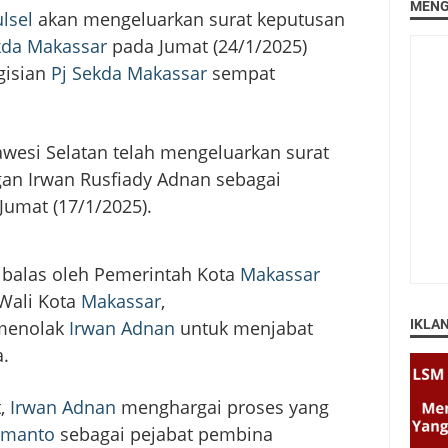
MENG
lsel
akan mengeluarkan surat keputusan
kda Makassar
pada Jumat (24/1/2025)
gisian
Pj Sekda Makassar
sempat
awesi Selatan telah mengeluarkan surat
an Irwan Rusfiady Adnan sebagai
Jumat (17/1/2025).
ibalas oleh Pemerintah Kota
Makassar
Wali Kota
Makassar
,
menolak
Irwan Adnan
untuk menjabat
IKLA
a.
t,
Irwan Adnan
menghargai proses yang
omanto
sebagai pejabat pembina