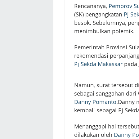
Rencananya,
Pemprov Su
(SK) pengangkatan
Pj Se
besok. Sebelumnya, pen
menimbulkan polemik.
Pemerintah Provinsi Sul
rekomendasi perpanjang
Pj Sekda Makassar
pada 
Namun, surat tersebut d
sebagai sanggahan dari 
Danny Pomanto
.Danny 
kembali sebagai Pj Sekd
Menanggapi hal tersebu
dilakukan oleh
Danny P