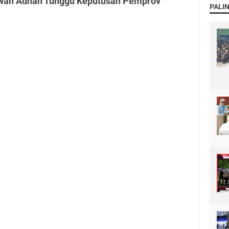
Irwan Adnan Tunggu Keputusan Pemprov
PALI