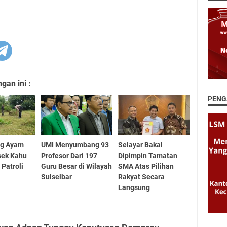
an ini :
PENG
ng Ayam
UMI Menyumbang 93
Selayar Bakal
sek Kahu
Profesor Dari 197
Dipimpin Tamatan
 Patroli
Guru Besar di Wilayah
SMA Atas Pilihan
Sulselbar
Rakyat Secara
Langsung